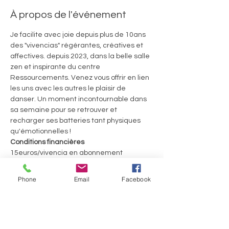
À propos de l'événement
Je facilite avec joie depuis plus de 10ans 
des "vivencias" régérantes, créatives et 
affectives. depuis 2023, dans la belle salle 
zen et inspirante du centre 
Ressourcements. Venez vous offrir en lien 
les uns avec les autres le plaisir de 
danser. Un moment incontournable dans 
sa semaine pour se retrouver et 
recharger ses batteries tant physiques 
qu'émotionnelles ! 
Conditions financières
15euros/vivencia en abonnement 
trimestriel ou 20€ la séance
60euros le Welcome Pack pour 4 séances 
Phone
Email
Facebook
consécutives