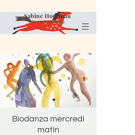
Sabine Houtman
Groeicoaching
Biodanza mercredi
matin