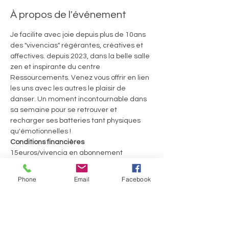
À propos de l'événement
Je facilite avec joie depuis plus de 10ans 
des "vivencias" régérantes, créatives et 
affectives. depuis 2023, dans la belle salle 
zen et inspirante du centre 
Ressourcements. Venez vous offrir en lien 
les uns avec les autres le plaisir de 
danser. Un moment incontournable dans 
sa semaine pour se retrouver et 
recharger ses batteries tant physiques 
qu'émotionnelles ! 
Conditions financières
15euros/vivencia en abonnement 
trimestriel ou 20€ la séance
60euros le Welcome Pack pour 4 séances 
Phone
Email
Facebook
consécutives