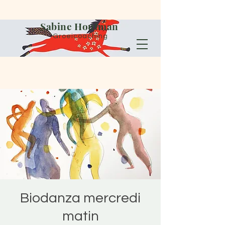
Sabine Houtman
Groeicoaching
Biodanza mercredi
matin