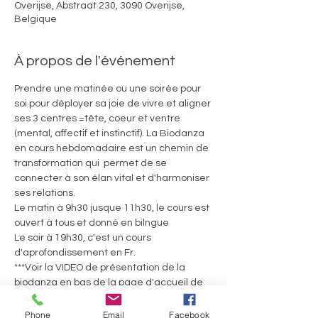
Overijse, Abstraat 230, 3090 Overijse,
Belgique
À propos de l'événement
Prendre une matinée ou une soirée pour 
soi pour déployer sa joie de vivre et aligner 
ses 3 centres =tête, coeur et ventre 
(mental, affectif et instinctif). La Biodanza 
en cours hebdomadaire est un chemin de 
transformation qui  permet de se 
connecter à son élan vital et d'harmoniser 
ses relations.
Le matin à 9h30 jusque 11h30, le cours est 
ouvert à tous et donné en bilngue
Le soir à 19h30, c'est un cours 
d'aprofondissement en Fr.
***Voir la VIDEO de présentation de la 
biodanza en bas de la page d'accueil de 
ce site! ainsi que l'article sur la Biodanza***
Tarifs:
Phone
Email
Facebook