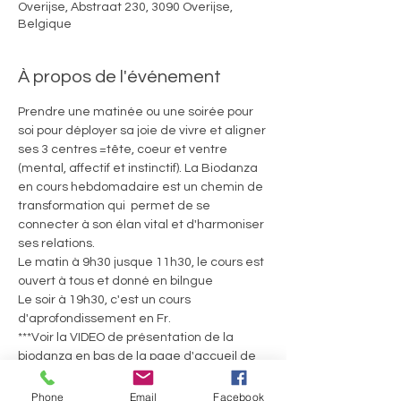
Overijse, Abstraat 230, 3090 Overijse,
Belgique
À propos de l'événement
Prendre une matinée ou une soirée pour 
soi pour déployer sa joie de vivre et aligner 
ses 3 centres =tête, coeur et ventre 
(mental, affectif et instinctif). La Biodanza 
en cours hebdomadaire est un chemin de 
transformation qui  permet de se 
connecter à son élan vital et d'harmoniser 
ses relations.
Le matin à 9h30 jusque 11h30, le cours est 
ouvert à tous et donné en bilngue
Le soir à 19h30, c'est un cours 
d'aprofondissement en Fr.
***Voir la VIDEO de présentation de la 
biodanza en bas de la page d'accueil de 
ce site! ainsi que l'article sur la Biodanza***
Tarifs:
Phone
Email
Facebook