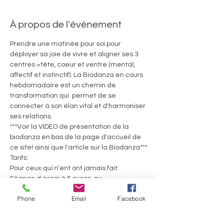
À propos de l'événement
Prendre une matinée pour soi pour 
déployer sa joie de vivre et aligner ses 3 
centres =tête, coeur et ventre (mental, 
affectif et instinctif). La Biodanza en cours 
hebdomadaire est un chemin de 
transformation qui  permet de se 
connecter à son élan vital et d'harmoniser 
ses relations.
***Voir la VIDEO de présentation de la 
biodanza en bas de la page d'accueil de 
ce site! ainsi que l'article sur la Biodanza***
Tarifs:
Pour ceux qui n'ent ont jamais fait:
Séance d essai à 5 euros  ou
Welcome pack debutant de 4 séances à 
Phone
Email
Facebook
45 euros (=1e cours gratuit)
En lire plus >