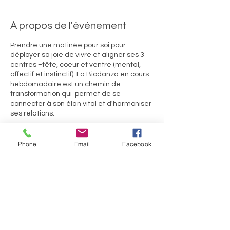
À propos de l'événement
Prendre une matinée pour soi pour
déployer sa joie de vivre et aligner ses 3
centres =tête, coeur et ventre (mental,
affectif et instinctif). La Biodanza en cours
hebdomadaire est un chemin de
transformation qui permet de se
connecter à son élan vital et d'harmoniser
ses relations.
***Voir la VIDEO de présentation de la
Phone
Email
Facebook
biodanza en bas de la page d'accueil de
ce site! ainsi que l'article sur la Biodanza***
Tarifs:
Pour ceux qui n'ent ont jamais fait:
Séance d essai à 5 euros ou
Partager cet événement
Welcome pack debutant de 4 séances à
45 euros (=1e cours gratuit)
Pour les personnes ayant déjà biodansé:
Welcome pack 4 séances à 60 euros