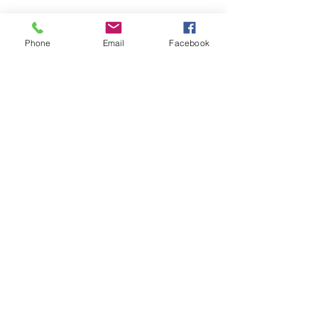
Ils.Elles témoignent :
Phone
Email
Facebook
En lire plus >
S'inscrire
Partager cet événement
Sabine Houtman
0032/(0)476 56 78 73
sabinehoutman68@gmail.com