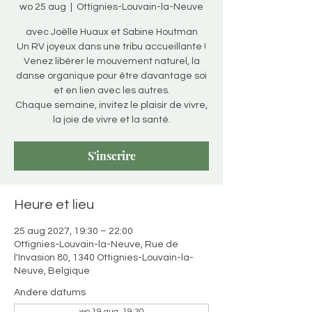
wo 25 aug
  |  
Ottignies-Louvain-la-Neuve
avec Joëlle Huaux et Sabine Houtman
Un RV joyeux dans une tribu accueillante !
Venez libérer le mouvement naturel, la
danse organique pour être davantage soi
et en lien avec les autres.
Chaque semaine, invitez le plaisir de vivre,
la joie de vivre et la santé.
S'inscrire
Heure et lieu
25 aug 2027, 19:30 – 22:00
Ottignies-Louvain-la-Neuve, Rue de
l'Invasion 80, 1340 Ottignies-Louvain-la-
Neuve, Belgique
Andere datums
wo 19 aug, 19:30