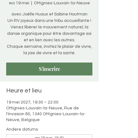
wo 19 mei
  |  
Ottignies-Louvain-la-Neuve
avec Joëlle Huaux et Sabine Houtman
Un RV joyeux dans une tribu accueillante !
Venez libérer le mouvement naturel, la
danse organique pour être davantage soi
et en lien avec les autres.
Chaque semaine, invitez le plaisir de vivre,
la joie de vivre et la santé.
S'inscrire
Heure et lieu
19 mei 2027, 19:30 – 22:00
Ottignies-Louvain-la-Neuve, Rue de
l'Invasion 80, 1340 Ottignies-Louvain-la-
Neuve, Belgique
Andere datums
wo 19 aug, 19:30