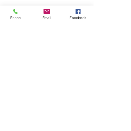
Ils.Elles témoignent :
Phone
Email
Facebook
En lire plus >
S'inscrire
Partager cet événement
Sabine Houtman
0032/(0)476 56 78 73
sabinehoutman68@gmail.com