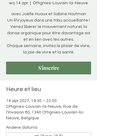
wo 14 apr
  |  
Ottignies-Louvain-la-Neuve
avec Joëlle Huaux et Sabine Houtman
Un RV joyeux dans une tribu accueillante !
Venez libérer le mouvement naturel, la
danse organique pour être davantage soi
et en lien avec les autres.
Chaque semaine, invitez le plaisir de vivre,
la joie de vivre et la santé.
S'inscrire
Heure et lieu
14 apr 2027, 19:30 – 22:00
Ottignies-Louvain-la-Neuve, Rue de
l'Invasion 80, 1340 Ottignies-Louvain-la-
Neuve, Belgique
Andere datums
wo 19 aug, 19:30