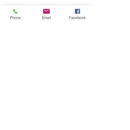
Ils.Elles témoignent :
Phone
Email
Facebook
En lire plus >
S'inscrire
Partager cet événement
Sabine Houtman
0032/(0)476 56 78 73
sabinehoutman68@gmail.com