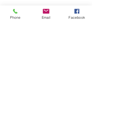
Ils.Elles témoignent :
Phone
Email
Facebook
En lire plus >
S'inscrire
Partager cet événement
Sabine Houtman
0032/(0)476 56 78 73
sabinehoutman68@gmail.com