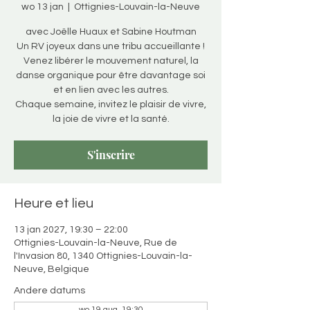
wo 13 jan
  |  
Ottignies-Louvain-la-Neuve
avec Joëlle Huaux et Sabine Houtman
Un RV joyeux dans une tribu accueillante !
Venez libérer le mouvement naturel, la
danse organique pour être davantage soi
et en lien avec les autres.
Chaque semaine, invitez le plaisir de vivre,
la joie de vivre et la santé.
S'inscrire
Heure et lieu
13 jan 2027, 19:30 – 22:00
Ottignies-Louvain-la-Neuve, Rue de
l'Invasion 80, 1340 Ottignies-Louvain-la-
Neuve, Belgique
Andere datums
wo 19 aug, 19:30