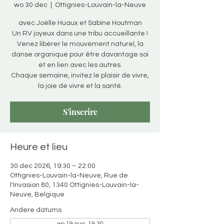
wo 30 dec
  |  
Ottignies-Louvain-la-Neuve
avec Joëlle Huaux et Sabine Houtman
Un RV joyeux dans une tribu accueillante !
Venez libérer le mouvement naturel, la
danse organique pour être davantage soi
et en lien avec les autres.
Chaque semaine, invitez le plaisir de vivre,
la joie de vivre et la santé.
S'inscrire
Heure et lieu
30 dec 2026, 19:30 – 22:00
Ottignies-Louvain-la-Neuve, Rue de
l'Invasion 80, 1340 Ottignies-Louvain-la-
Neuve, Belgique
Andere datums
wo 19 aug, 19:30