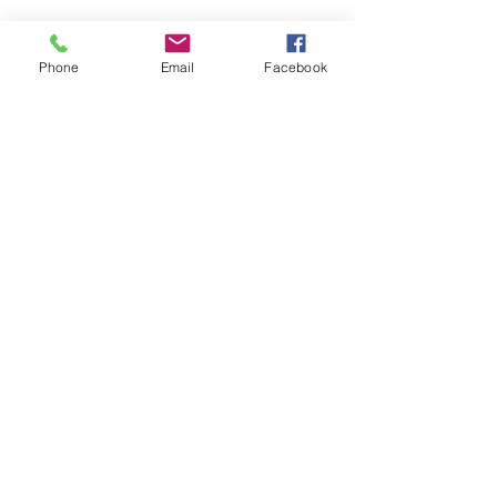
Ils.Elles témoignent :
Phone
Email
Facebook
En lire plus >
S'inscrire
Partager cet événement
Sabine Houtman
0032/(0)476 56 78 73
sabinehoutman68@gmail.com