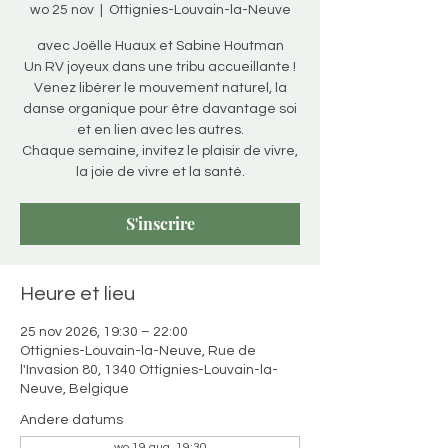
wo 25 nov
  |  
Ottignies-Louvain-la-Neuve
avec Joëlle Huaux et Sabine Houtman
Un RV joyeux dans une tribu accueillante !
Venez libérer le mouvement naturel, la
danse organique pour être davantage soi
et en lien avec les autres.
Chaque semaine, invitez le plaisir de vivre,
la joie de vivre et la santé.
S'inscrire
Heure et lieu
25 nov 2026, 19:30 – 22:00
Ottignies-Louvain-la-Neuve, Rue de
l'Invasion 80, 1340 Ottignies-Louvain-la-
Neuve, Belgique
Andere datums
wo 19 aug, 19:30