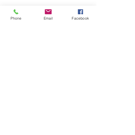
Ils.Elles témoignent :
Phone
Email
Facebook
En lire plus >
S'inscrire
Partager cet événement
Sabine Houtman
0032/(0)476 56 78 73
sabinehoutman68@gmail.com