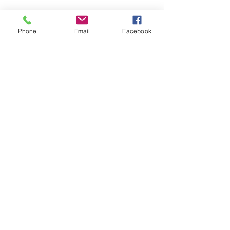
Ils.Elles témoignent :
Phone
Email
Facebook
En lire plus >
S'inscrire
Partager cet événement
Sabine Houtman
0032/(0)476 56 78 73
sabinehoutman68@gmail.com