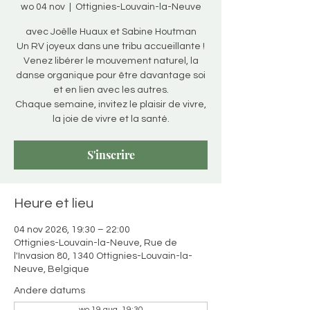
wo 04 nov
  |  
Ottignies-Louvain-la-Neuve
avec Joëlle Huaux et Sabine Houtman
Un RV joyeux dans une tribu accueillante !
Venez libérer le mouvement naturel, la
danse organique pour être davantage soi
et en lien avec les autres.
Chaque semaine, invitez le plaisir de vivre,
la joie de vivre et la santé.
S'inscrire
Heure et lieu
04 nov 2026, 19:30 – 22:00
Ottignies-Louvain-la-Neuve, Rue de
l'Invasion 80, 1340 Ottignies-Louvain-la-
Neuve, Belgique
Andere datums
wo 19 aug, 19:30