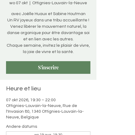
wo 07 okt
  |  
Ottignies-Louvain-la-Neuve
avec Joëlle Huaux et Sabine Houtman
Un RV joyeux dans une tribu accueillante !
Venez libérer le mouvement naturel, la
danse organique pour être davantage soi
et en lien avec les autres.
Chaque semaine, invitez le plaisir de vivre,
la joie de vivre et la santé.
S'inscrire
Heure et lieu
07 okt 2026, 19:30 – 22:00
Ottignies-Louvain-la-Neuve, Rue de
l'Invasion 80, 1340 Ottignies-Louvain-la-
Neuve, Belgique
Andere datums
wo 19 aug, 19:30