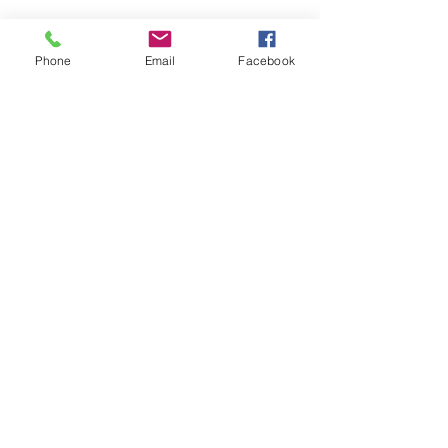
Ils.Elles témoignent :
Phone
Email
Facebook
En lire plus >
S'inscrire
Partager cet événement
Sabine Houtman
0032/(0)476 56 78 73
sabinehoutman68@gmail.com