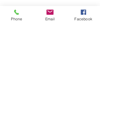
Ils.Elles témoignent :
Phone
Email
Facebook
En lire plus >
S'inscrire
Partager cet événement
Sabine Houtman
0032/(0)476 56 78 73
sabinehoutman68@gmail.com