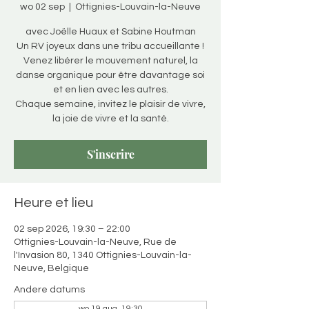
wo 02 sep
  |  
Ottignies-Louvain-la-Neuve
avec Joëlle Huaux et Sabine Houtman
Un RV joyeux dans une tribu accueillante !
Venez libérer le mouvement naturel, la
danse organique pour être davantage soi
et en lien avec les autres.
Chaque semaine, invitez le plaisir de vivre,
la joie de vivre et la santé.
S'inscrire
Heure et lieu
02 sep 2026, 19:30 – 22:00
Ottignies-Louvain-la-Neuve, Rue de
l'Invasion 80, 1340 Ottignies-Louvain-la-
Neuve, Belgique
Andere datums
wo 19 aug, 19:30