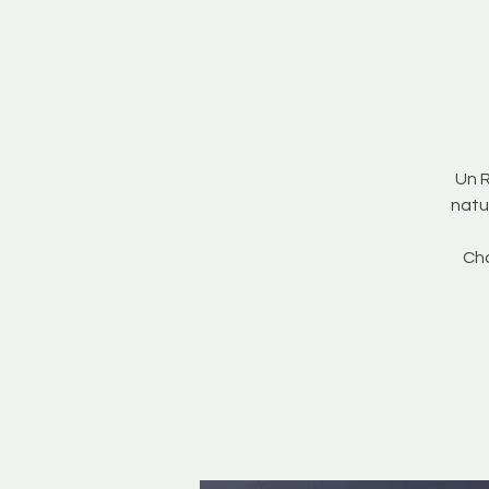
Un R
natu
Cha