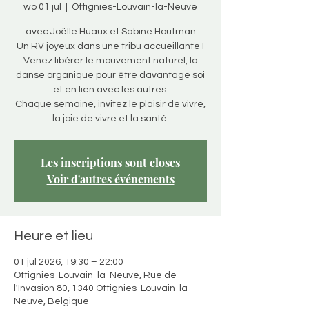
wo 01 jul
  |  
Ottignies-Louvain-la-Neuve
avec Joëlle Huaux et Sabine Houtman
Un RV joyeux dans une tribu accueillante !
Venez libérer le mouvement naturel, la
danse organique pour être davantage soi
et en lien avec les autres.
Chaque semaine, invitez le plaisir de vivre,
la joie de vivre et la santé.
Les inscriptions sont closes
Voir d'autres événements
Heure et lieu
01 jul 2026, 19:30 – 22:00
Ottignies-Louvain-la-Neuve, Rue de
l'Invasion 80, 1340 Ottignies-Louvain-la-
Neuve, Belgique