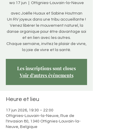
wo 17 jun
  |  
Ottignies-Louvain-la-Neuve
avec Joëlle Huaux et Sabine Houtman
Un RV joyeux dans une tribu accueillante !
Venez libérer le mouvement naturel, la
danse organique pour être davantage soi
et en lien avec les autres.
Chaque semaine, invitez le plaisir de vivre,
la joie de vivre et la santé.
Les inscriptions sont closes
Voir d'autres événements
Heure et lieu
17 jun 2026, 19:30 – 22:00
Ottignies-Louvain-la-Neuve, Rue de
l'Invasion 80, 1340 Ottignies-Louvain-la-
Neuve, Belgique