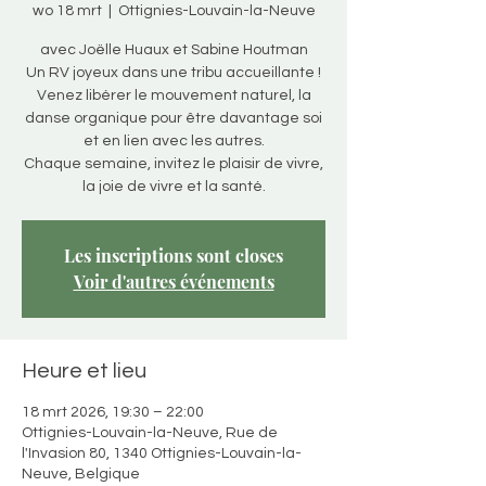
wo 18 mrt
  |  
Ottignies-Louvain-la-Neuve
avec Joëlle Huaux et Sabine Houtman
Un RV joyeux dans une tribu accueillante !
Venez libérer le mouvement naturel, la
danse organique pour être davantage soi
et en lien avec les autres.
Chaque semaine, invitez le plaisir de vivre,
la joie de vivre et la santé.
Les inscriptions sont closes
Voir d'autres événements
Heure et lieu
18 mrt 2026, 19:30 – 22:00
Ottignies-Louvain-la-Neuve, Rue de
l'Invasion 80, 1340 Ottignies-Louvain-la-
Neuve, Belgique