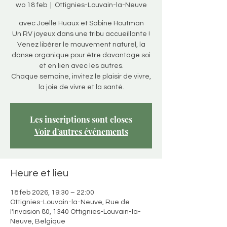
wo 18 feb
  |  
Ottignies-Louvain-la-Neuve
avec Joëlle Huaux et Sabine Houtman
Un RV joyeux dans une tribu accueillante !
Venez libérer le mouvement naturel, la
danse organique pour être davantage soi
et en lien avec les autres.
Chaque semaine, invitez le plaisir de vivre,
la joie de vivre et la santé.
Les inscriptions sont closes
Voir d'autres événements
Heure et lieu
18 feb 2026, 19:30 – 22:00
Ottignies-Louvain-la-Neuve, Rue de
l'Invasion 80, 1340 Ottignies-Louvain-la-
Neuve, Belgique