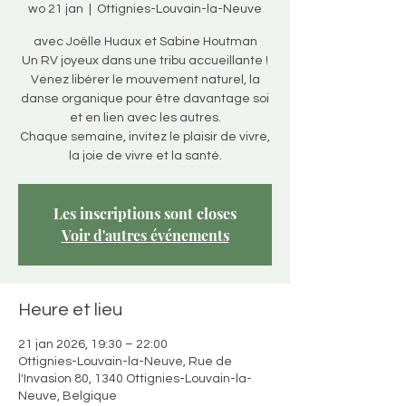
wo 21 jan
  |  
Ottignies-Louvain-la-Neuve
avec Joëlle Huaux et Sabine Houtman
Un RV joyeux dans une tribu accueillante !
Venez libérer le mouvement naturel, la
danse organique pour être davantage soi
et en lien avec les autres.
Chaque semaine, invitez le plaisir de vivre,
la joie de vivre et la santé.
Les inscriptions sont closes
Voir d'autres événements
Heure et lieu
21 jan 2026, 19:30 – 22:00
Ottignies-Louvain-la-Neuve, Rue de
l'Invasion 80, 1340 Ottignies-Louvain-la-
Neuve, Belgique