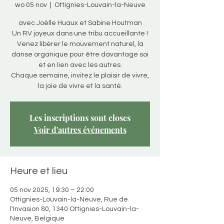
wo 05 nov
  |  
Ottignies-Louvain-la-Neuve
avec Joëlle Huaux et Sabine Houtman
Un RV joyeux dans une tribu accueillante !
Venez libérer le mouvement naturel, la
danse organique pour être davantage soi
et en lien avec les autres.
Chaque semaine, invitez le plaisir de vivre,
la joie de vivre et la santé.
Les inscriptions sont closes
Voir d'autres événements
Heure et lieu
05 nov 2025, 19:30 – 22:00
Ottignies-Louvain-la-Neuve, Rue de
l'Invasion 80, 1340 Ottignies-Louvain-la-
Neuve, Belgique