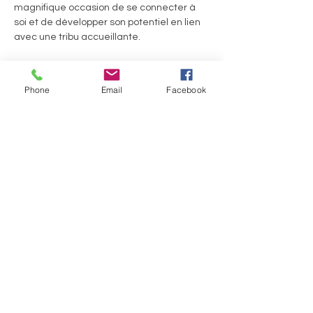
magnifique occasion de se connecter à 
soi et de développer son potentiel en lien 
avec une tribu accueillante.
Prix : 15euros/vivencia en abonnement 
trimestriel ou 20€ la séance unique
Phone
Email
Facebook
Welcome Pack 60euros pour 4 séances 
consécutives
Ils.Elles témoignent :
En lire plus >
Partager cet événement