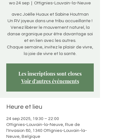
wo 24 sep
  |  
Ottignies-Louvain-la-Neuve
avec Joëlle Huaux et Sabine Houtman
Un RV joyeux dans une tribu accueillante !
Venez libérer le mouvement naturel, la
danse organique pour être davantage soi
et en lien avec les autres.
Chaque semaine, invitez le plaisir de vivre,
la joie de vivre et la santé.
Les inscriptions sont closes
Voir d'autres événements
Heure et lieu
24 sep 2025, 19:30 – 22:00
Ottignies-Louvain-la-Neuve, Rue de
l'Invasion 80, 1340 Ottignies-Louvain-la-
Neuve, Belgique