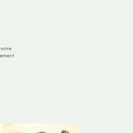
 notre
uvement