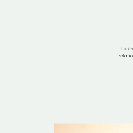
Libér
relati