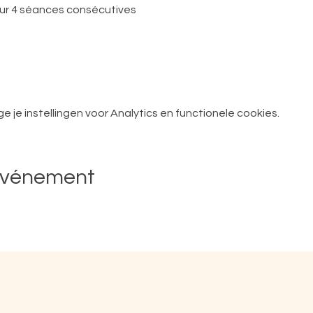
r 4 séances consécutives
je instellingen voor Analytics en functionele cookies.
événement