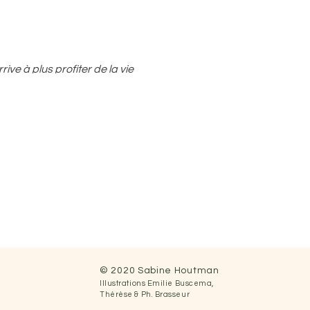
ve à plus profiter de la vie
ugement de la bienveillance
© 2020 Sabine Houtman
Illustrations
Emilie Buscema,
ent présent
Thérèse &
Ph.
Brasseur
nsgresser...