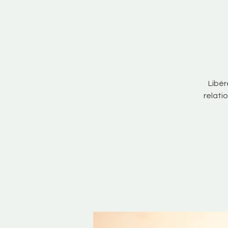
Libér
relati