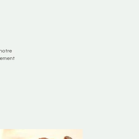
 notre
uvement