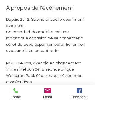
À propos de l'événement
Depuis 2012, Sabine et Joëlle coaniment 
avec joie. 
Ce cours hebdomadaire est une 
magnifique occasion de se connecter à 
soi et de développer son potentiel en lien 
avec une tribu accueillante.
Prix : 15euros/vivencia en abonnement 
trimestriel ou 20€ la séance unique
Welcome Pack 60euros pour 4 séances 
consécutives
Ils.Elles témoignent :
Phone
Email
Facebook
En lire plus >
Partager cet événement