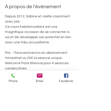
À propos de l'événement
Depuis 2012, Sabine et Joëlle coaniment 
avec joie. 
Ce cours hebdomadaire est une 
magnifique occasion de se connecter à 
soi et de développer son potentiel en lien 
avec une tribu accueillante.
Prix : 15euros/vivencia en abonnement 
trimestriel ou 20€ la séance unique
Welcome Pack 60euros pour 4 séances 
consécutives
Ils.Elles témoignent :
Phone
Email
Facebook
En lire plus >
Partager cet événement