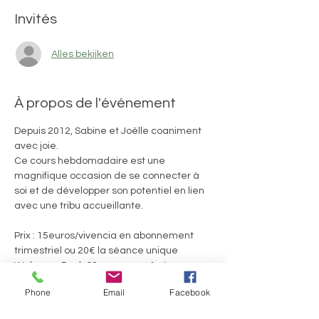
Invités
Alles bekijken
À propos de l'événement
Depuis 2012, Sabine et Joëlle coaniment 
avec joie. 
Ce cours hebdomadaire est une 
magnifique occasion de se connecter à 
soi et de développer son potentiel en lien 
avec une tribu accueillante.
Prix : 15euros/vivencia en abonnement 
trimestriel ou 20€ la séance unique
Welcome Pack 60euros pour 4 séances 
consécutives
Phone
Email
Facebook
Ils.Elles témoignent :
En lire plus >