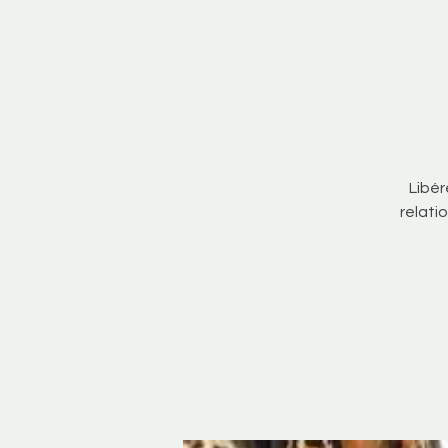
Libér
relati