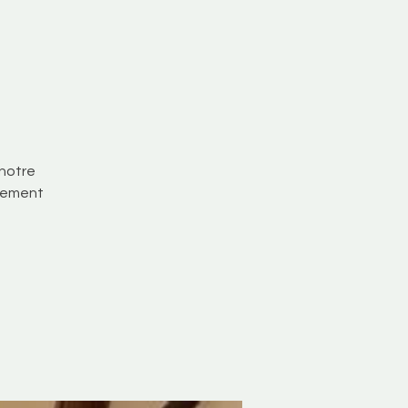
 notre
uvement