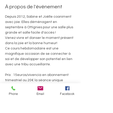
À propos de l'événement
Depuis 2012, Sabine et Joëlle coaniment 
avec joie. Elles déménagent en 
septembre à Ottignies pour une salle plus 
grande et salle facile d'accès ! 
Venez vivre et danser le moment présent 
dans la joie et la bonne humeur! 
Ce cours hebdomadaire est une 
magnifique occasion de se connecter à 
soi et de développer son potentiel en lien 
avec une tribu accueillante.
Prix : 15euros/vivencia en abonnement 
trimestriel ou 20€ la séance unique
Welcome Pack 60euros pour 4 séances 
consécutives
Phone
Email
Facebook
En lire plus >