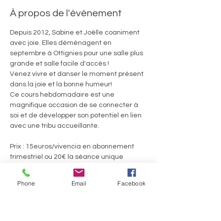
À propos de l'événement
Depuis 2012, Sabine et Joëlle coaniment 
avec joie. Elles déménagent en 
septembre à Ottignies pour une salle plus 
grande et salle facile d'accès ! 
Venez vivre et danser le moment présent 
dans la joie et la bonne humeur! 
Ce cours hebdomadaire est une 
magnifique occasion de se connecter à 
soi et de développer son potentiel en lien 
avec une tribu accueillante.
Prix : 15euros/vivencia en abonnement 
trimestriel ou 20€ la séance unique
Welcome Pack 60euros pour 4 séances 
consécutives
Phone
Email
Facebook
En lire plus >