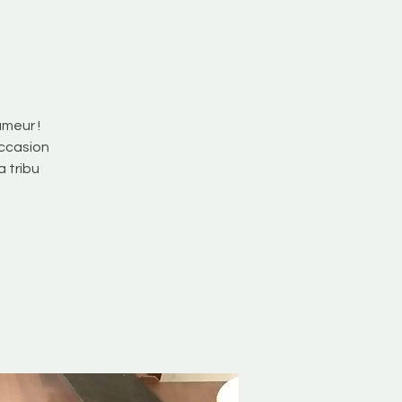
umeur !
ccasion
a tribu