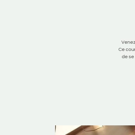
Venez 
Ce cou
de se 