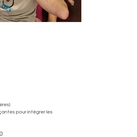
ires)
antes pour intégrer les 
😊