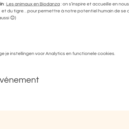
in
 : 
Les animaux en Biodanza
 : on s’inspire et accueille en nou
 et du tigre…pour permettre à notre potentiel humain de se d
ussi 😊)
je instellingen voor Analytics en functionele cookies.
événement