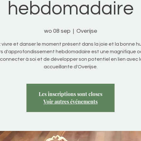
hebdomadaire
wo 08 sep
  |  
Overijse
vivre et danser le moment présent dans la joie et la bonne h
rs d'approfondissement hebdomadaire est une magnifique o
connecter à soi et de développer son potentiel en lien avec l
accueillante d'Overijse.
Les inscriptions sont closes
Voir autres événements