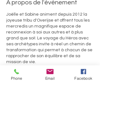
À propos de l'événement
Joëlle et Sabine animent depuis 2012 la
joyeuse tribu d'Overijse et offrent tous les
mercredis un magnifique espace de
reconnexion à soi aux autres et à plus
grand que soi!. Le voyage du Héros avec
ses archétypes invite à réel un chemin de
transformation qui permet à chacun de se
rapprocher de son équilibre et de sa
mission de vie.
***Voir la VIDEO de présentation de la
Phone
Email
Facebook
biodanza en bas de la page d'accueil de
ce site! ainsi que l'article sur la Biodanza***
Ils.Elles témoignent :
Partager cet événement
« depuis que je fais de la Biodanza …je me
sens mieux dans mon corps, plus détendu,
et j’arrive à plus profiter de la vie comme elle
se présente à moi.Jérôme
"La Biodanza m’aide à oser être moi et
exister plus sereinement face aux autres."