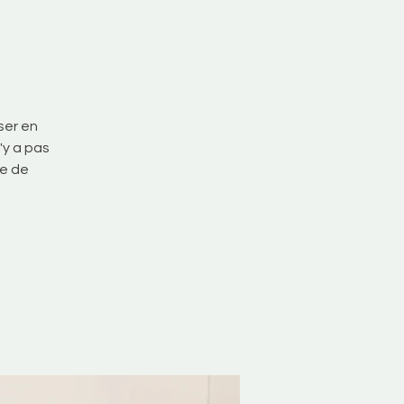
ser en
'y a pas
ée de