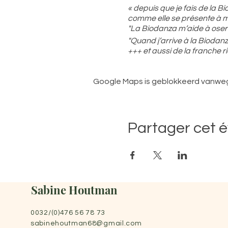
« depuis que je fais de la B
comme elle se présente à 
"La Biodanza m’aide à oser 
"Quand j’arrive à la Biodanz
+++ et aussi de la franche r
" Sur le chemin du retour
J’ai croisé un renard
Google Maps is geblokkeerd vanwege 
Et une chouette qui voleta
Car la lumière des phares l
D’où revenais-tu me direz
Eh bien d’un monde où tout
Partager cet 
Nous étions tous unis et di
Chacun dans son identité p
Dans la reconnaissance et l
Sans réaction contre les a
Dans ce monde on pouvait c
Sabine Houtman
L’art politique suprême étai
chacun
0032/(0)476 56 78 73
Ce monde dansant j’apprends
sabinehoutman68@gmail.com