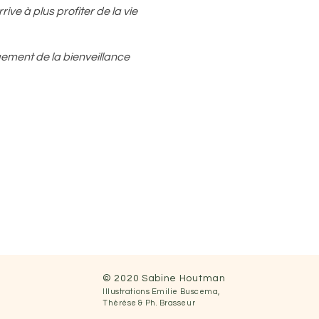
ve à plus profiter de la vie
ugement de la bienveillance
ent présent
nsgresser...
ait offerte et reçue par
© 2020 Sabine Houtman
Illustrations
Emilie Buscema,
 créer ma vie..." Sylvie
Thérèse &
Ph.
Brasseur