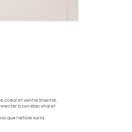
te,coeur et ventre (mental,
nnecter à son élan vital et
i que l'article sur la