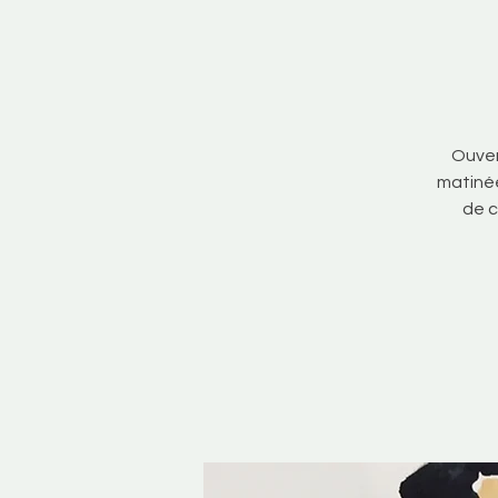
Ouver
matinée
de c