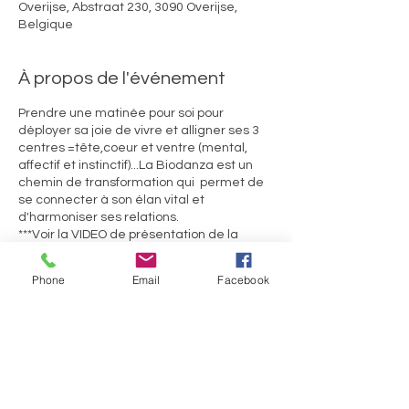
Overijse, Abstraat 230, 3090 Overijse,
Belgique
À propos de l'événement
Prendre une matinée pour soi pour
déployer sa joie de vivre et alligner ses 3
centres =tête,coeur et ventre (mental,
affectif et instinctif)...La Biodanza est un
chemin de transformation qui permet de
se connecter à son élan vital et
d'harmoniser ses relations.
***Voir la VIDEO de présentation de la
biodanza en bas de la page d'accueil de
ce site! ainsi que l'article sur la Biodanza***
Phone
Email
Facebook
Ils/Elles témoignent :
« depuis que je fais de la Biodanza …je me
sens mieux dans mon corps, plus détendu,
et j’arrive à plus profiter de la vie comme elle
se présente à moi.Jérôme
Partager cet événement
"La Biodanza m’aide à oser être moi et
exister plus sereinement face aux autres."