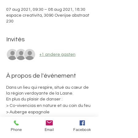
07 aug 2021, 09:30 – 08 aug 2021, 18:30
espace creativita, 3090 Overijse abstraat
230
Invités
+1 andere gasten
À propos de l'événement
Dans un lieu qui respire, situé au cœur de
la région verdoyante de la Lasne.
En plus du plaisir de danser :
> Co-vivencias en nature et au coin du feu
> Auberge espagnole
> Possibilité de loger sur place
Phone
Email
Facebook
Sabine et Joëlle sont didactes et co-
animent depuis plus de 7 ans pour le grand