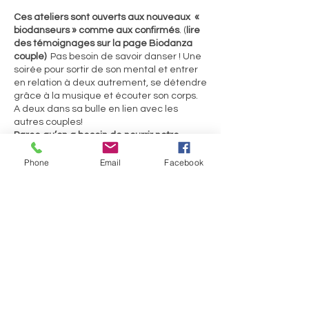
Ces ateliers sont ouverts aux nouveaux «
biodanseurs »
comme aux confirmés
. (
lire
des témoignages sur la page Biodanza
couple)
Pas besoin de savoir danser ! Une
soirée pour sortir de son mental et entrer
en relation à deux autrement, se détendre
grâce à la musique et écouter son corps.
A deux dans sa bulle en lien avec les
autres couples!
Parce qu’on a besoin de nourrir notre
relation de couple par de la douceur et de
la bienveillance. Nous vous proposons une
Phone
Email
Facebook
halte pour prendre soin l’un de l’autre et de
votre amour. Mettre de la légèreté, de
l’humour là où le quotidien a tendance à
vous l’enlever. Arriver à vous émerveiller
Partager cet événement
de vos différences qui font de vous deux
un couple unique. Respirer ensemble et
réveiller votre sensibilité.
30 euros par couple